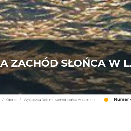
NA ZACHÓD SŁOŃCA W 
Numer o
/
Oferta
/
Wycieczka Rejs na zachód słońca w Larnaka