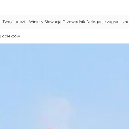
t
Twoja poczta
Winiety
Słowacja
Przewodnik
Delegacje zagraniczn
g obiektów