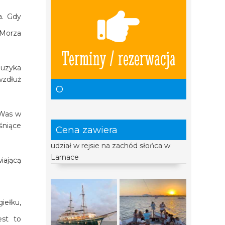
a. Gdy
 Morza
Terminy / rezerwacja
muzyka
wzdłuż
O
 Was w
śniące
Cena zawiera
udział w rejsie na zachód słońca w
Larnace
iającą
iełku,
est to