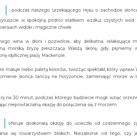
podczas naszego urzekającego rejsu o zachodzie słońc
 wyruszcie w spokojną podróż statkiem wzdłuż czystych wód
iersiach widoki i magiczne chwile.
onego wina w dłoni i pozwólcie, aby delikatna, relaksująca 
atną morską bryzę pieszczącą Waszą skórę, gdy płyniemy 
nę idyllicznej plaży Mackenzie.
re maluje niebo paletą kolorów, tworząc spektakl, który wprawi
omienie słońca tańczą na horyzoncie, zamieniając morze w l
j na 30 minut, podczas którego będziecie mogli wziąć orzeźw
ając niepowtarzalną okazję do połączenia się z morzem.
oferuje doskonałą okazję do ucieczki od codziennego zg
ania się towarzystwem bliskich. Niezależnie od tego, czy j