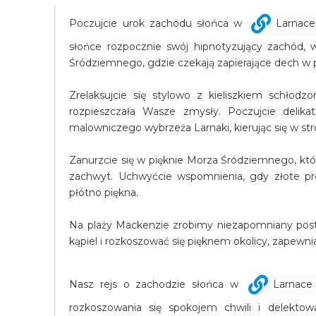
Poczujcie urok zachodu słońca w
Larnace
słońce rozpocznie swój hipnotyzujący zachód,
Śródziemnego, gdzie czekają zapierające dech w p
Zrelaksujcie się stylowo z kieliszkiem schłodz
rozpieszczała Wasze zmysły. Poczujcie delik
malowniczego wybrzeża Larnaki, kierując się w stro
Zanurzcie się w pięknie Morza Śródziemnego, któ
zachwyt. Uchwyćcie wspomnienia, gdy złote pr
płótno piękna.
Na plaży Mackenzie zrobimy niezapomniany postó
kąpiel i rozkoszować się pięknem okolicy, zapewni
Nasz rejs o zachodzie słońca w
Larnace
rozkoszowania się spokojem chwili i delektow