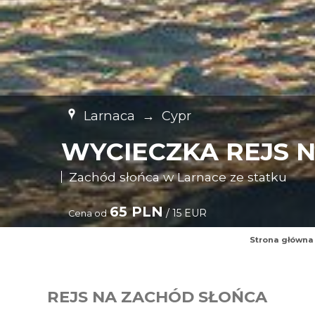
Larnaca
→
Cypr
WYCIECZKA REJS 
Zachód słońca w Larnace ze statku
65 PLN
/ 15 EUR
Cena od
Strona główna
REJS NA ZACHÓD SŁOŃCA