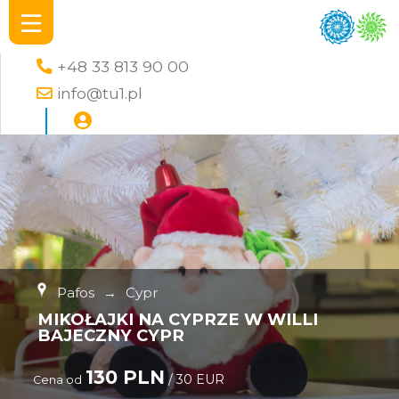
+48 33 813 90 00
info@tu1.pl
Pafos
→
Cypr
MIKOŁAJKI NA CYPRZE W WILLI
BAJECZNY CYPR
130 PLN
/ 30 EUR
Cena od