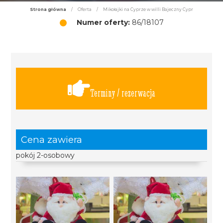
Strona główna
/
Oferta
/
Mikołajki na Cyprze w willi Bajeczny Cypr
Numer oferty:
86/18107
Terminy / rezerwacja
Cena zawiera
pokój 2-osobowy