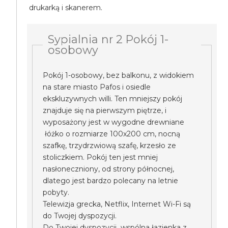
drukarką i skanerem.
Sypialnia nr 2 Pokój 1-
osobowy
Pokój 1-osobowy, bez balkonu, z widokiem
na stare miasto Pafos i osiedle
ekskluzywnych willi. Ten mniejszy pokój
znajduje się na pierwszym piętrze, i
wyposażony jest w wygodne drewniane
łóżko o rozmiarze 100x200 cm, nocną
szafkę, trzydrzwiową szafę, krzesło ze
stoliczkiem. Pokój ten jest mniej
nasłoneczniony, od strony północnej,
dlatego jest bardzo polecany na letnie
pobyty.
Telewizja grecka, Netflix, Internet Wi-Fi są
do Twojej dyspozycji.
Do Twojej dyspozycji wspólna łazienka z