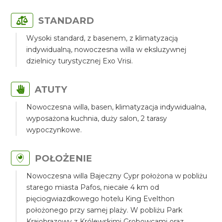
STANDARD
Wysoki standard, z basenem, z klimatyzacją
indywidualną, nowoczesna willa w eksluzywnej
dzielnicy turystycznej Exo Vrisi.
ATUTY
Nowoczesna willa, basen, klimatyzacja indywidualna,
wyposażona kuchnia, duży salon, 2 tarasy
wypoczynkowe.
POŁOŻENIE
Nowoczesna willa Bajeczny Cypr położona w pobliżu
starego miasta Pafos, niecałe 4 km od
pięciogwiazdkowego hotelu King Evelthon
położonego przy samej plaży. W pobliżu Park
Krajobrazowy z Królewskimi Grobowcami oraz