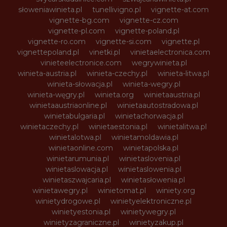
słoweniawinieta.pl
tunellivigno.pl
vignette-at.com
vignette-bg.com
vignette-cz.com
vignette-pl.com
vignette-poland.pl
vignette-ro.com
vignette-si.com
vignette.pl
vignettepoland.pl
vinetki.pl
vinietaelectronica.com
vinieteelectronice.com
wegrywinieta.pl
winieta-austria.pl
winieta-czechy.pl
winieta-litwa.pl
winieta-słowacja.pl
winieta-wegry.pl
winieta-węgry.pl
winieta.org
winietaaustria.pl
winietaaustriaonline.pl
winietaautostradowa.pl
winietabulgaria.pl
winietachorwacja.pl
winietaczechy.pl
winietaestonia.pl
winietalitwa.pl
winietalotwa.pl
winietamoldawia.pl
winietaonline.com
winietapolska.pl
winietarumunia.pl
winietaslovenia.pl
winietaslowacja.pl
winietaslowenia.pl
winietaszwajcaria.pl
winietasłowenia.pl
winietawegry.pl
winietomat.pl
winiety.org
winietydrogowe.pl
winietyelektroniczne.pl
winietyestonia.pl
winietywegry.pl
winietyzagraniczne.pl
winietyzakup.pl