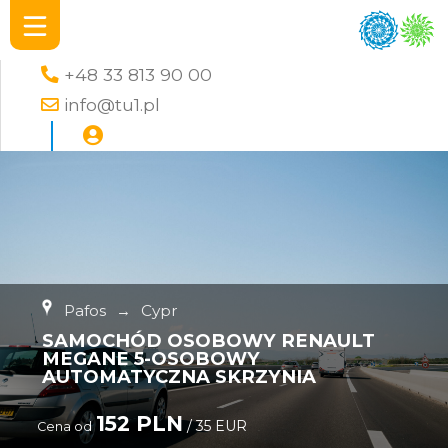
+48 33 813 90 00
info@tu1.pl
Pafos
→
Cypr
SAMOCHÓD OSOBOWY RENAULT
MEGANE 5-OSOBOWY
AUTOMATYCZNA SKRZYNIA
152 PLN
/ 35 EUR
Cena od