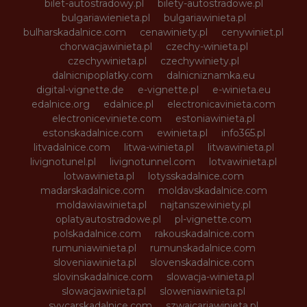
bilet-autostradowy.pl
bilety-autostradowe.pl
bulgariawienieta.pl
bulgariawinieta.pl
bulharskadalnice.com
cenawiniety.pl
cenywiniet.pl
chorwacjawinieta.pl
czechy-winieta.pl
czechywinieta.pl
czechywiniety.pl
dalnicnipoplatky.com
dalnicniznamka.eu
digital-vignette.de
e-vignette.pl
e-winieta.eu
edalnice.org
edalnice.pl
electronicavinieta.com
electroniceviniete.com
estoniawinieta.pl
estonskadalnice.com
ewinieta.pl
info365.pl
litvadalnice.com
litwa-winieta.pl
litwawinieta.pl
livignotunel.pl
livignotunnel.com
lotvawinieta.pl
lotwawinieta.pl
lotysskadalnice.com
madarskadalnice.com
moldavskadalnice.com
moldawiawinieta.pl
najtanszewiniety.pl
oplatyautostradowe.pl
pl-vignette.com
polskadalnice.com
rakouskadalnice.com
rumuniawinieta.pl
rumunskadalnice.com
sloveniawinieta.pl
slovenskadalnice.com
slovinskadalnice.com
slowacja-winieta.pl
slowacjawinieta.pl
sloweniawinieta.pl
svycarskadalnice.com
szwajcariawinieta.pl