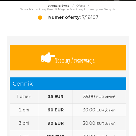
Strona główna
/
Oferta
/
Samochód osobowy Renault Megane 5-osobowy Automatyczna Skrzynia
Numer oferty:
7/18107
Terminy / rezerwacja
Cennik
1 dzień
35 EUR
35.00
EUR /dzień
2 dni
60 EUR
30.00
EUR /dzień
3 dni
90 EUR
30.00
EUR /dzień