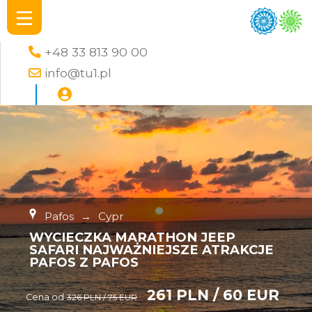
+48 33 813 90 00
info@tu1.pl
Pafos
→
Cypr
WYCIECZKA MARATHON JEEP
SAFARI NAJWAŻNIEJSZE ATRAKCJE
PAFOS Z PAFOS
261 PLN / 60 EUR
Cena od
326 PLN / 75 EUR