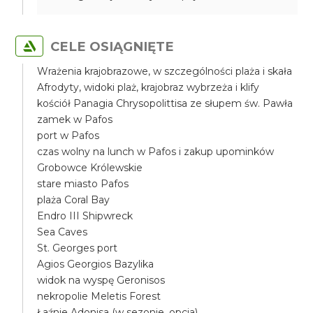
CELE OSIĄGNIĘTE
Wrażenia krajobrazowe, w szczególności plaża i skała
Afrodyty, widoki plaż, krajobraz wybrzeża i klify
kościół Panagia Chrysopolittisa ze słupem św. Pawła
zamek w Pafos
port w Pafos
czas wolny na lunch w Pafos i zakup upominków
Grobowce Królewskie
stare miasto Pafos
plaża Coral Bay
Endro III Shipwreck
Sea Caves
St. Georges port
Agios Georgios Bazylika
widok na wyspę Geronisos
nekropolie Meletis Forest
Łaźnie Adonisa (w sezonie, opcja)