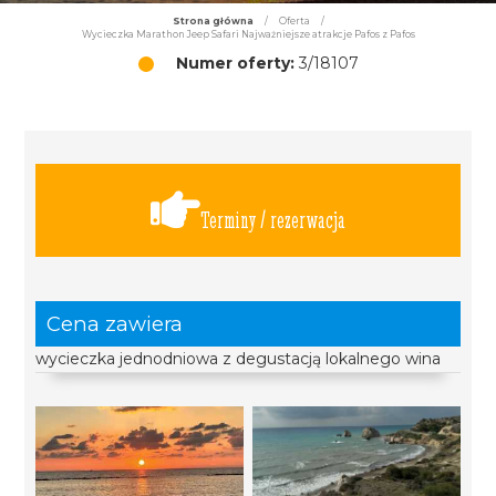
Strona główna
/
Oferta
/
Wycieczka Marathon Jeep Safari Najważniejsze atrakcje Pafos z Pafos
Numer oferty:
3/18107
Terminy / rezerwacja
Cena zawiera
wycieczka jednodniowa z degustacją lokalnego wina