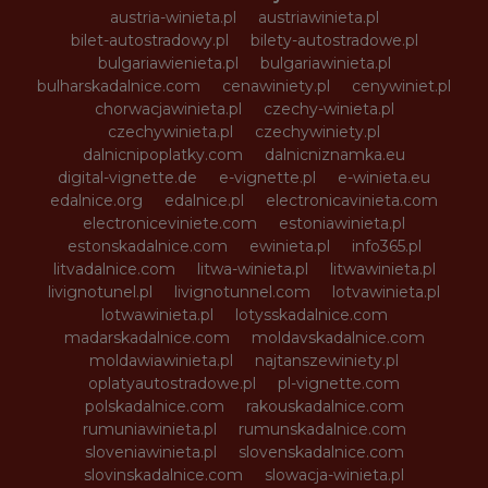
austria-winieta.pl
austriawinieta.pl
bilet-autostradowy.pl
bilety-autostradowe.pl
bulgariawienieta.pl
bulgariawinieta.pl
bulharskadalnice.com
cenawiniety.pl
cenywiniet.pl
chorwacjawinieta.pl
czechy-winieta.pl
czechywinieta.pl
czechywiniety.pl
dalnicnipoplatky.com
dalnicniznamka.eu
digital-vignette.de
e-vignette.pl
e-winieta.eu
edalnice.org
edalnice.pl
electronicavinieta.com
electroniceviniete.com
estoniawinieta.pl
estonskadalnice.com
ewinieta.pl
info365.pl
litvadalnice.com
litwa-winieta.pl
litwawinieta.pl
livignotunel.pl
livignotunnel.com
lotvawinieta.pl
lotwawinieta.pl
lotysskadalnice.com
madarskadalnice.com
moldavskadalnice.com
moldawiawinieta.pl
najtanszewiniety.pl
oplatyautostradowe.pl
pl-vignette.com
polskadalnice.com
rakouskadalnice.com
rumuniawinieta.pl
rumunskadalnice.com
sloveniawinieta.pl
slovenskadalnice.com
slovinskadalnice.com
slowacja-winieta.pl