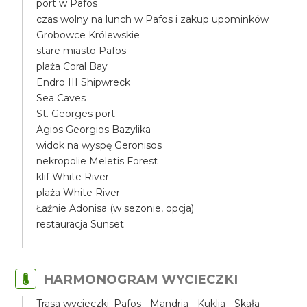
port w Pafos
czas wolny na lunch w Pafos i zakup upominków
Grobowce Królewskie
stare miasto Pafos
plaża Coral Bay
Endro III Shipwreck
Sea Caves
St. Georges port
Agios Georgios Bazylika
widok na wyspę Geronisos
nekropolie Meletis Forest
klif White River
plaża White River
Łaźnie Adonisa (w sezonie, opcja)
restauracja Sunset
HARMONOGRAM WYCIECZKI
Trasa wycieczki: Pafos - Mandria - Kuklia - Skała