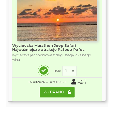
Wycieczka Marathon Jeep Safari
Najważniejsze atrakcje Pafos z Pafos
wycieczka jednodniowa z degustacją lokalnego
wina
Ilość:
min. 1
→
07.08.2026
07.08.2026
max. 1
WYBRANO