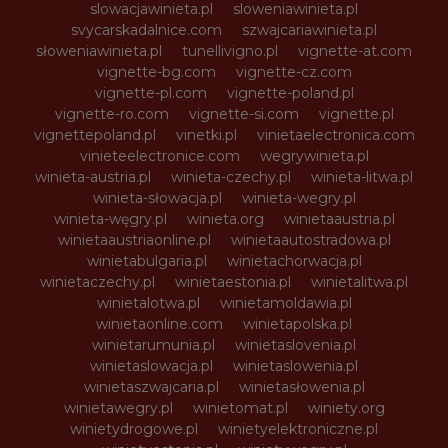
slowacjawinieta.pl
sloweniawinieta.pl
svycarskadalnice.com
szwajcariawinieta.pl
słoweniawinieta.pl
tunellivigno.pl
vignette-at.com
vignette-bg.com
vignette-cz.com
vignette-pl.com
vignette-poland.pl
vignette-ro.com
vignette-si.com
vignette.pl
vignettepoland.pl
vinetki.pl
vinietaelectronica.com
vinieteelectronice.com
wegrywinieta.pl
winieta-austria.pl
winieta-czechy.pl
winieta-litwa.pl
winieta-słowacja.pl
winieta-wegry.pl
winieta-węgry.pl
winieta.org
winietaaustria.pl
winietaaustriaonline.pl
winietaautostradowa.pl
winietabulgaria.pl
winietachorwacja.pl
winietaczechy.pl
winietaestonia.pl
winietalitwa.pl
winietalotwa.pl
winietamoldawia.pl
winietaonline.com
winietapolska.pl
winietarumunia.pl
winietaslovenia.pl
winietaslowacja.pl
winietaslowenia.pl
winietaszwajcaria.pl
winietasłowenia.pl
winietawegry.pl
winietomat.pl
winiety.org
winietydrogowe.pl
winietyelektroniczne.pl