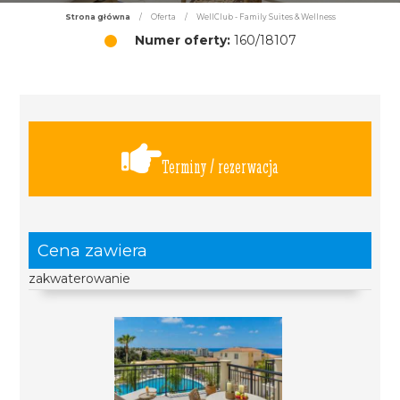
Strona główna
/
Oferta
/
WellClub - Family Suites & Wellness
Numer oferty:
160/18107
Terminy / rezerwacja
Cena zawiera
zakwaterowanie