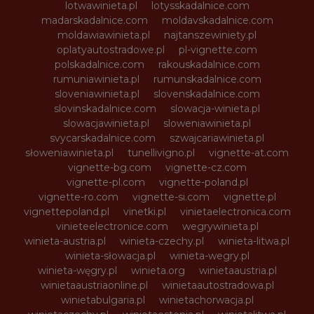
lotwawinieta.pl
lotysskadalnice.com
madarskadalnice.com
moldavskadalnice.com
moldawiawinieta.pl
najtanszewiniety.pl
oplatyautostradowe.pl
pl-vignette.com
polskadalnice.com
rakouskadalnice.com
rumuniawinieta.pl
rumunskadalnice.com
sloveniawinieta.pl
slovenskadalnice.com
slovinskadalnice.com
slowacja-winieta.pl
slowacjawinieta.pl
sloweniawinieta.pl
svycarskadalnice.com
szwajcariawinieta.pl
słoweniawinieta.pl
tunellivigno.pl
vignette-at.com
vignette-bg.com
vignette-cz.com
vignette-pl.com
vignette-poland.pl
vignette-ro.com
vignette-si.com
vignette.pl
vignettepoland.pl
vinetki.pl
vinietaelectronica.com
vinieteelectronice.com
wegrywinieta.pl
winieta-austria.pl
winieta-czechy.pl
winieta-litwa.pl
winieta-słowacja.pl
winieta-wegry.pl
winieta-węgry.pl
winieta.org
winietaaustria.pl
winietaaustriaonline.pl
winietaautostradowa.pl
winietabulgaria.pl
winietachorwacja.pl