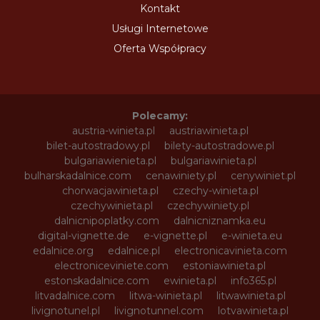
Kontakt
Usługi Internetowe
Oferta Współpracy
Polecamy:
austria-winieta.pl
austriawinieta.pl
bilet-autostradowy.pl
bilety-autostradowe.pl
bulgariawienieta.pl
bulgariawinieta.pl
bulharskadalnice.com
cenawiniety.pl
cenywiniet.pl
chorwacjawinieta.pl
czechy-winieta.pl
czechywinieta.pl
czechywiniety.pl
dalnicnipoplatky.com
dalnicniznamka.eu
digital-vignette.de
e-vignette.pl
e-winieta.eu
edalnice.org
edalnice.pl
electronicavinieta.com
electroniceviniete.com
estoniawinieta.pl
estonskadalnice.com
ewinieta.pl
info365.pl
litvadalnice.com
litwa-winieta.pl
litwawinieta.pl
livignotunel.pl
livignotunnel.com
lotvawinieta.pl