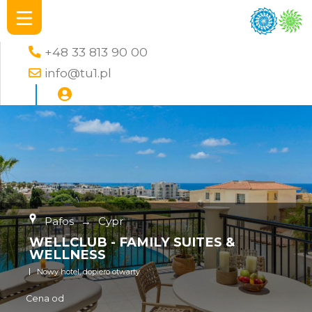
+48 33 813 90 00
info@tu1.pl
Pafos
→
Cypr
WELLCLUB - FAMILY SUITES &
WELLNESS
Nowy hotel, dopiero otwarty
Cena od