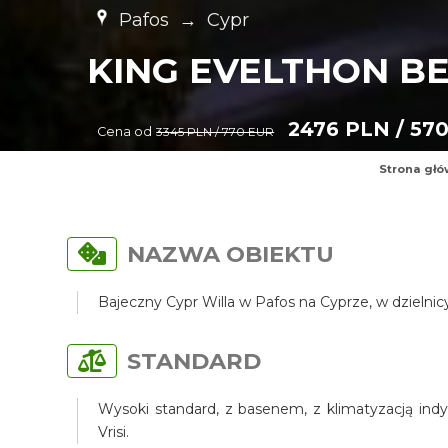
Pafos
→
Cypr
KING EVELTHON B
2476 PLN / 57
Cena od
3345 PLN / 770 EUR
Strona gł
NAZWA OBIEKTU
Bajeczny Cypr Willa w Pafos na Cyprze, w dzielni
STANDARD
Wysoki standard, z basenem, z klimatyzacją indy
Vrisi.