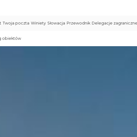
t
Twoja poczta
Winiety
Słowacja
Przewodnik
Delegacje zagraniczn
g obiektów