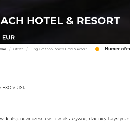
EACH HOTEL & RESORT
0 EUR
Numer ofer
ówna
/
Oferta
/
King Evelthon Beach Hotel & Resort
cy EXO VRISI.
widualną, nowoczesna willa w eksluzywnej dzielnicy turystyczn