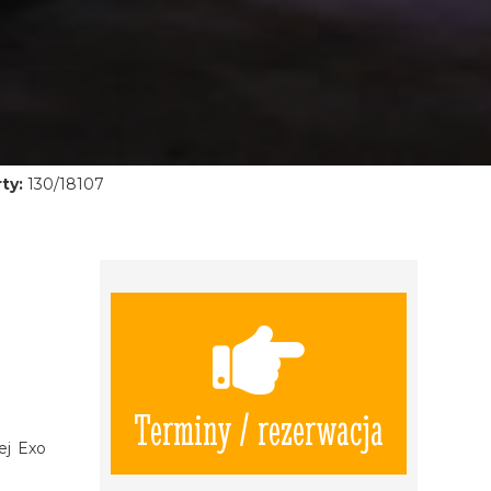
ty:
130/18107
Terminy / rezerwacja
ej Exo